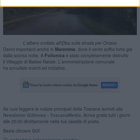
L'albero crollato all'Elba sulla strada per Ortano
Danni importanti anche in
Maremma
, dove il vento soffia forte già
dalla scorsa notte. A
Follonica
è stato completamente distrutto
il Villaggio di Babbo Natale. L'amministrazione comunale
ha annullato eventi ed iniziative.
Se vuoi leggere le notizie principali della Toscana iscriviti alla
Newsletter QUInews - ToscanaMedia.
Arriva gratis tutti i giorni
alle 20:00 direttamente nella tua casella di posta.
Basta cliccare
QUI
Ti potrebbe interessare anche: