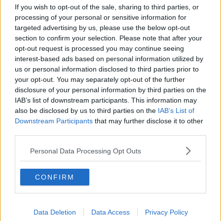
If you wish to opt-out of the sale, sharing to third parties, or
processing of your personal or sensitive information for
targeted advertising by us, please use the below opt-out
La furia dei venti ha abbattuto anche diversi alberi. A Portoferraio
section to confirm your selection. Please note that after your
due grossi rami di pino sono piombati su un'auto
che
opt-out request is processed you may continue seeing
fortunatamente si trovava in quel momento in sosta vicino a piazza
interest-based ads based on personal information utilized by
Dante.
us or personal information disclosed to third parties prior to
Un albero è invece crollato in carreggiata sulla
strada per Ortano
,
your opt-out. You may separately opt-out of the further
sul versante riese, mentre per questioni di sicurezza sono state
disclosure of your personal information by third parties on the
anche chiuse le
strade della Civillina e del Monte Perone
invase
IAB’s list of downstream participants. This information may
da fogliame e rami.
also be disclosed by us to third parties on the
IAB’s List of
Downstream Participants
that may further disclose it to other
third parties.
Personal Data Processing Opt Outs
CONFIRM
Data Deletion
Data Access
Privacy Policy