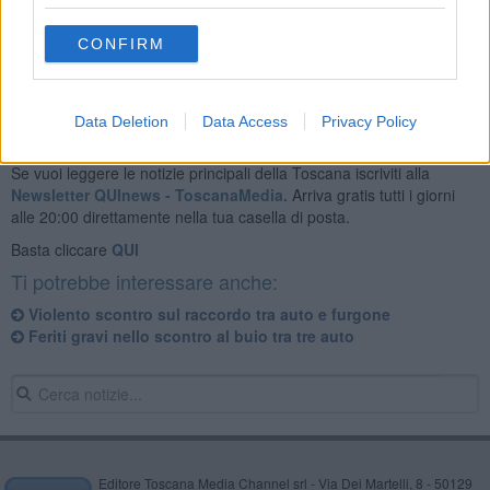
I rilievi sono stati affidati ai carabinieri.
CONFIRM
Data Deletion
Data Access
Privacy Policy
Se vuoi leggere le notizie principali della Toscana iscriviti alla
Newsletter QUInews - ToscanaMedia.
Arriva gratis tutti i giorni
alle 20:00 direttamente nella tua casella di posta.
Basta cliccare
QUI
Ti potrebbe interessare anche:
Violento scontro sul raccordo tra auto e furgone
Feriti gravi nello scontro al buio tra tre auto
Editore Toscana Media Channel srl - Via Dei Martelli, 8 - 50129