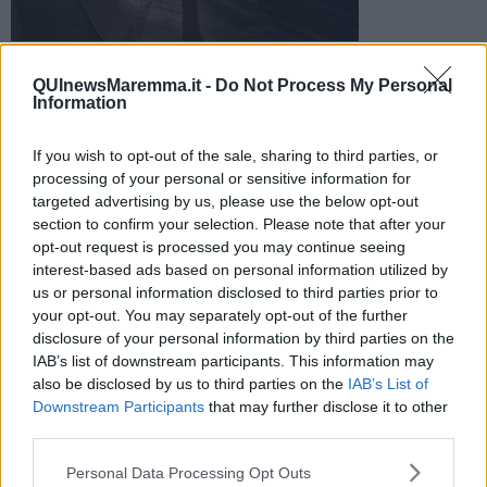
Due persone, una donna e un uomo, coinvolti nello scontro
sono state soccorse dai vigili del fuoco e sono state affidate
QUInewsMaremma.it -
Do Not Process My Personal
Information
al personale del 118
If you wish to opt-out of the sale, sharing to third parties, or
processing of your personal or sensitive information for
targeted advertising by us, please use the below opt-out
section to confirm your selection. Please note that after your
CASTIGLIONE DELLA PESCAIA —
Scontro nella notte in
opt-out request is processed you may continue seeing
Maremma dove due persone, una donna e un uomo sono rimasti
interest-based ads based on personal information utilized by
feriti nella collisione tra due autovetture.
us or personal information disclosed to third parties prior to
your opt-out. You may separately opt-out of the further
La Asl Tse è stata attivata nella notte intorno alle 2 e 30 a
disclosure of your personal information by third parties on the
Castiglione della Pescaia, strada provinciale 158.
IAB’s list of downstream participants. This information may
also be disclosed by us to third parties on the
IAB’s List of
Downstream Participants
that may further disclose it to other
third parties.
Sul posto sono intervenuti i vigili del fuoco e l'ambulanza
infermieristica Cri Castiglione. Una donna e un uomo di 39 anni
Personal Data Processing Opt Outs
sono stati trasportati al pronto soccorso di Grosseto