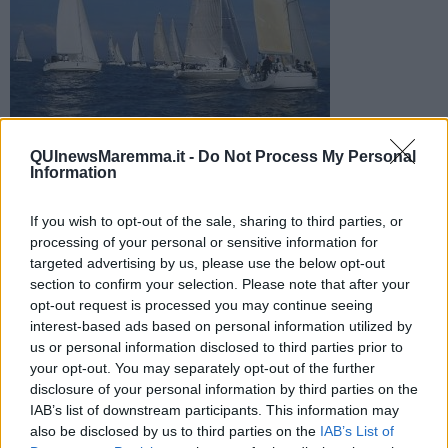
Un progetto di promozione territoriale improntato sul turismo
QUInewsMaremma.it -
Do Not Process My Personal
sportivo, che vuole dare un seguito organizzato alle decine di
Information
eventi internazionali
If you wish to opt-out of the sale, sharing to third parties, or
processing of your personal or sensitive information for
targeted advertising by us, please use the below opt-out
section to confirm your selection. Please note that after your
opt-out request is processed you may continue seeing
MAREMMA —
Gli
eventi
si disputeranno
ogni stagione
tra
interest-based ads based on personal information utilized by
l
’Argentario, Talamone, Orbeletto, Marina di Grosseto,
us or personal information disclosed to third parties prior to
Castiglione della Pescaia, Punta Ala, Scarlino e Follonica.
your opt-out. You may separately opt-out of the further
Il progetto è stato ufficialmente
presentato alla Borsa
disclosure of your personal information by third parties on the
internazionale del turismo
, a Milano,
c
on uno stand dedicato
,
IAB’s list of downstream participants. This information may
dove, oltre al materiale informativo, è stata
offerta anche una
also be disclosed by us to third parties on the
IAB’s List of
degustazione di vini e prodotti locali
provenienti dai comuni