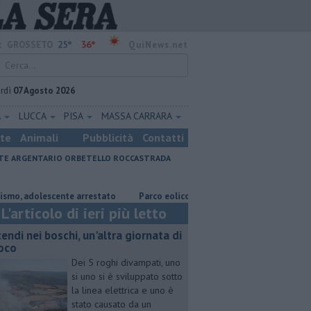
25°
36°
:
GROSSETO
QuiNews.net
rdì
07 Agosto 2026
A
LUCCA
PISA
MASSA CARRARA
ste
Animali
Pubblicità
Contatti
E ARGENTARIO
ORBETELLO
ROCCASTRADA
dolescente arrestato
Parco eolico in mare, Confagricoltura contraria
L'articolo di ieri più letto
cendi nei boschi, un'altra giornata di
oco
Dei 5 roghi divampati, uno
si uno si è sviluppato sotto
la linea elettrica e uno è
stato causato da un