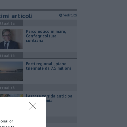
imi articoli
Vedi tutti
ttualità
Parco eolico in mare,
Confagricoltura
contraria
ttualità
Porti regionali, piano
triennale da 7,5 milioni
ttualità
L'estate torrida anticipa
la vendemmia
ronaca
sonal or