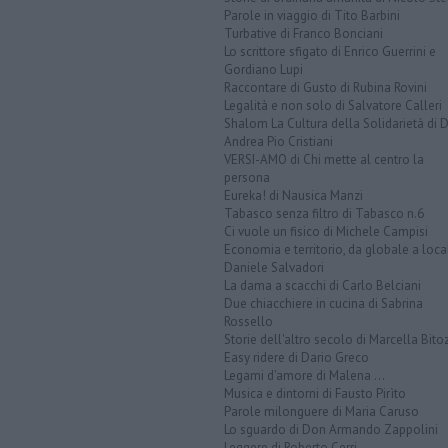
Parole in viaggio di Tito Barbini
Turbative di Franco Bonciani
Lo scrittore sfigato di Enrico Guerrini e
Gordiano Lupi
Raccontare di Gusto di Rubina Rovini
Legalità e non solo di Salvatore Calleri
Shalom La Cultura della Solidarietà di 
Andrea Pio Cristiani
VERSI-AMO di Chi mette al centro la
persona
Eureka! di Nausica Manzi
Tabasco senza filtro di Tabasco n.6
Ci vuole un fisico di Michele Campisi
Economia e territorio, da globale a loca
Daniele Salvadori
La dama a scacchi di Carlo Belciani
Due chiacchiere in cucina di Sabrina
Rossello
Storie dell'altro secolo di Marcella Bito
Easy ridere di Dario Greco
Legami d'amore di Malena ...
Musica e dintorni di Fausto Pirìto
Parole milonguere di Maria Caruso
Lo sguardo di Don Armando Zappolini
Leggere di Roberto Cerri