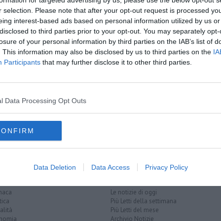
formation for targeted advertising by us, please use the below opt-out s
r selection. Please note that after your opt-out request is processed y
eing interest-based ads based on personal information utilized by us or
disclosed to third parties prior to your opt-out. You may separately opt-
losure of your personal information by third parties on the IAB’s list of
. This information may also be disclosed by us to third parties on the
IA
Participants
that may further disclose it to other third parties.
l Data Processing Opt Outs
costiera
vigili del fuoco
porto ercole
CONFIRM
Data Deletion
Data Access
Privacy Policy
EGORIE
RUBRICHE
naca
Le notizie di oggi
tica
Più Letti della settimana
alità
Più Letti del mese
nomia
Archivio Notizie