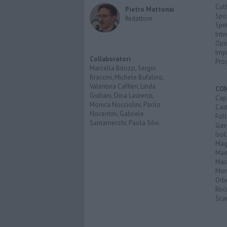
Cult
Pietro Mattonai
Spo
Redattore
Spet
Inte
Opi
Imp
Collaboratori
Pro
Marcella Bitozzi, Sergio
Braccini, Michele Bufalino,
Valentina Caffieri, Linda
CO
Giuliani, Dina Laurenzi,
Cap
Monica Nocciolini, Paolo
Cast
Nocentini, Gabriele
Fol
Santarnecchi, Paola Silvi.
Gav
Isol
Mag
Man
Mas
Mon
Orb
Roc
Scar