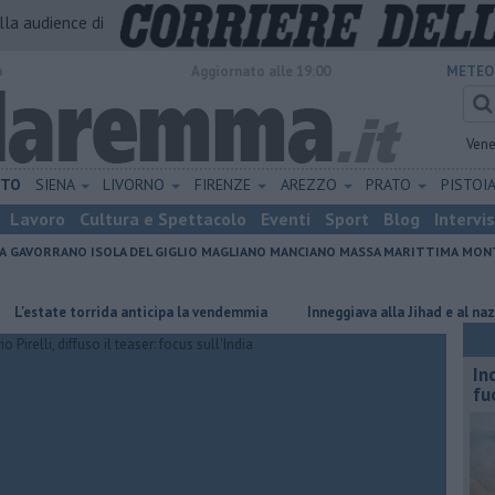
alla audience di
o
Aggiornato alle 19:00
METEO
Vene
ETO
SIENA
LIVORNO
FIRENZE
AREZZO
PRATO
PISTOI
Lavoro
Cultura e Spettacolo
Eventi
Sport
Blog
Intervi
A
GAVORRANO
ISOLA DEL GIGLIO
MAGLIANO
MANCIANO
MASSA MARITTIMA
MONT
ate torrida anticipa la vendemmia
Inneggiava alla Jihad e al nazismo, a
In
fu