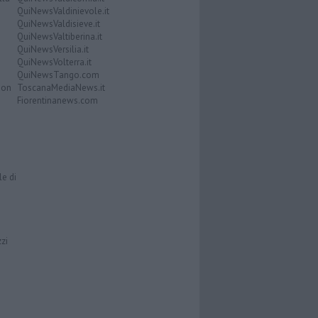
QuiNewsValdinievole.it
QuiNewsValdisieve.it
QuiNewsValtiberina.it
QuiNewsVersilia.it
QuiNewsVolterra.it
QuiNewsTango.com
Don
ToscanaMediaNews.it
Fiorentinanews.com
le di
zzi