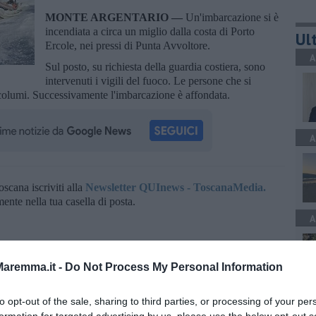
MONTE ARGENTARIO —
Un'imbarcazione si è
incendiata a circa un miglio dalla costa di Porto
Ult
Ercole, nei pressi di Punta Avvoltore.
A
Sul posto, su richiesta della guardia costiera, sono
intervenuti i vigili del fuoco. Le persone che si
columi. Successivamente l'imbarcazione è affondata.
A
oscana iscriviti alla
Newsletter QUInews - ToscanaMedia.
amente nella tua casella di posta.
A
aremma.it -
Do Not Process My Personal Information
a Piscicelli
ffonda
C
to opt-out of the sale, sharing to third parties, or processing of your per
nda