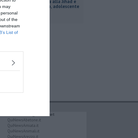
ection to
Inneggiava alla Jihad e
al nazismo, adolescente
ou may
arrestato
 personal
out of the
 downstream
B’s List of
IL NETWORK QuiNews.net
QuiNewsAbetone.it
QuiNewsAmiata.it
QuiNewsAnimali.it
QuiNewsArezzo.it