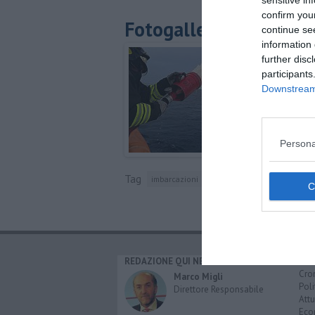
sensitive in
confirm you
Fotogallery
continue se
information 
further disc
participants
Downstream 
Persona
Tag
imbarcazioni
monte argentario
guardia 
REDAZIONE QUI NEWS
CAT
Cro
Marco Migli
Poli
Direttore Responsabile
Attu
Eco