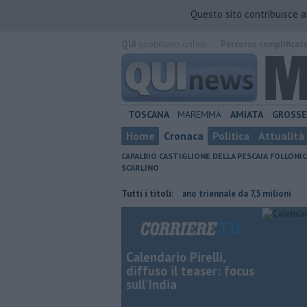
Questo sito contribuisce 
QUI
quotidiano online.
Percorso semplificat
TOSCANA
MAREMMA
AMIATA
GROSS
Home
Cronaca
Politica
Attualità
CAPALBIO
CASTIGLIONE DELLA PESCAIA
FOLLONIC
SCARLINO
tura contraria
Porti regionali, piano triennale da 7,5 milioni
Tutti i titoli:
L'est
Calendario Pirelli,
diffuso il teaser: focus
sull'India