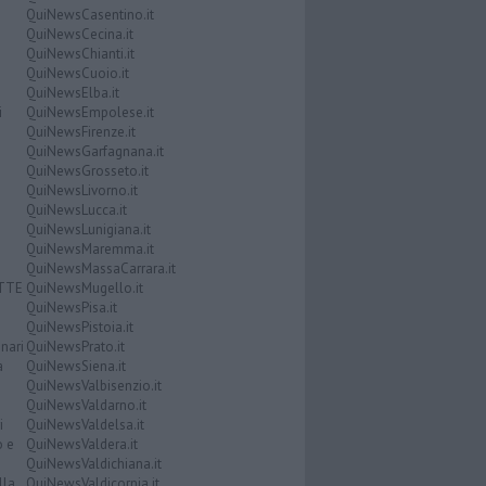
QuiNewsCasentino.it
QuiNewsCecina.it
QuiNewsChianti.it
QuiNewsCuoio.it
QuiNewsElba.it
i
QuiNewsEmpolese.it
QuiNewsFirenze.it
QuiNewsGarfagnana.it
QuiNewsGrosseto.it
QuiNewsLivorno.it
QuiNewsLucca.it
QuiNewsLunigiana.it
QuiNewsMaremma.it
QuiNewsMassaCarrara.it
ATTE
QuiNewsMugello.it
QuiNewsPisa.it
QuiNewsPistoia.it
nari
QuiNewsPrato.it
a
QuiNewsSiena.it
QuiNewsValbisenzio.it
QuiNewsValdarno.it
i
QuiNewsValdelsa.it
o e
QuiNewsValdera.it
QuiNewsValdichiana.it
lla
QuiNewsValdicornia.it