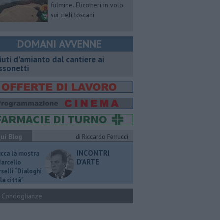
fulmine. Elicotteri in volo
sui cieli toscani
DOMANI AVVENNE
fiuti d'amianto dal cantiere ai
ssonetti
ui Blog
di Riccardo Ferrucci
INCONTRI
ucca la mostra
D'ARTE
Marcello
selli “Dialoghi
la città"
Condoglianze