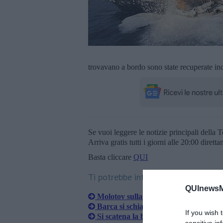
trovavano a bordo sono state recuperate in
Se vuoi leggere le notizie principali della T
Arriva gratis tutti i giorni alle 20:00 dirett
Basta cliccare
QUI
Ti potrebbe interessare anche:
QUInewsM
Molotov sulla barca di Francesco Mari
​Barca si schianta contro gli scogli e a
If you wish 
Si scatena la burrasca e lo yacht affo