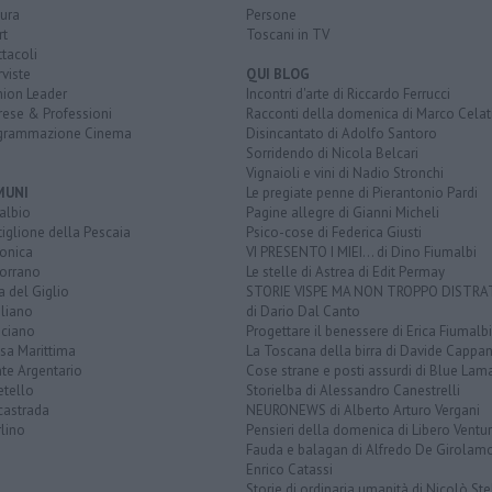
ura
Persone
rt
Toscani in TV
tacoli
rviste
QUI BLOG
nion Leader
Incontri d'arte di Riccardo Ferrucci
rese & Professioni
Racconti della domenica di Marco Celat
grammazione Cinema
Disincantato di Adolfo Santoro
Sorridendo di Nicola Belcari
Vignaioli e vini di Nadio Stronchi
MUNI
Le pregiate penne di Pierantonio Pardi
albio
Pagine allegre di Gianni Micheli
iglione della Pescaia
Psico-cose di Federica Giusti
lonica
VI PRESENTO I MIEI... di Dino Fiumalbi
orrano
Le stelle di Astrea di Edit Permay
a del Giglio
STORIE VISPE MA NON TROPPO DISTR
liano
di Dario Dal Canto
ciano
Progettare il benessere di Erica Fiumalbi
sa Marittima
La Toscana della birra di Davide Cappan
te Argentario
Cose strane e posti assurdi di Blue Lam
etello
Storielba di Alessandro Canestrelli
castrada
NEURONEWS di Alberto Arturo Vergani
lino
Pensieri della domenica di Libero Ventur
Fauda e balagan di Alfredo De Girolam
Enrico Catassi
Storie di ordinaria umanità di Nicolò Ste