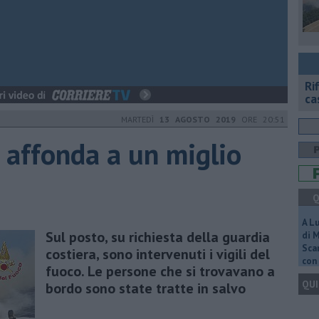
Ri
ca
MARTEDÌ
13 AGOSTO 2019
ORE 20:51
 affonda a un miglio
Q
A L
Sul posto, su richiesta della guardia
di 
Scar
costiera, sono intervenuti i vigili del
con 
fuoco. Le persone che si trovavano a
QUI
bordo sono state tratte in salvo