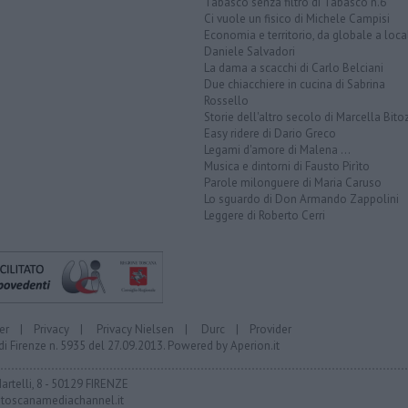
Tabasco senza filtro di Tabasco n.6
Ci vuole un fisico di Michele Campisi
Economia e territorio, da globale a loca
Daniele Salvadori
La dama a scacchi di Carlo Belciani
Due chiacchiere in cucina di Sabrina
Rossello
Storie dell'altro secolo di Marcella Bito
Easy ridere di Dario Greco
Legami d'amore di Malena ...
Musica e dintorni di Fausto Pirìto
Parole milonguere di Maria Caruso
Lo sguardo di Don Armando Zappolini
Leggere di Roberto Cerri
er
|
Privacy
|
Privacy Nielsen
|
Durc
|
Provider
di Firenze n. 5935 del 27.09.2013. Powered by
Aperion.it
Martelli, 8 - 50129 FIRENZE
toscanamediachannel.it