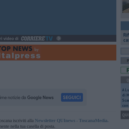
Ri
ca
Q
A L
di 
Scar
con 
QUI
oscana iscriviti alla
Newsletter QUInews - ToscanaMedia.
amente nella tua casella di posta.