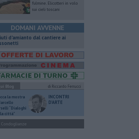
fulmine. Elicotteri in volo
sui cieli toscani
DOMANI AVVENNE
fiuti d'amianto dal cantiere ai
ssonetti
ui Blog
di Riccardo Ferrucci
INCONTRI
ucca la mostra
D'ARTE
Marcello
selli “Dialoghi
la città"
Condoglianze