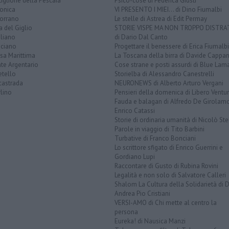
iglione della Pescaia
Psico-cose di Federica Giusti
lonica
VI PRESENTO I MIEI... di Dino Fiumalbi
orrano
Le stelle di Astrea di Edit Permay
a del Giglio
STORIE VISPE MA NON TROPPO DISTR
liano
di Dario Dal Canto
ciano
Progettare il benessere di Erica Fiumalbi
sa Marittima
La Toscana della birra di Davide Cappan
te Argentario
Cose strane e posti assurdi di Blue Lam
etello
Storielba di Alessandro Canestrelli
castrada
NEURONEWS di Alberto Arturo Vergani
lino
Pensieri della domenica di Libero Ventur
Fauda e balagan di Alfredo De Girolam
Enrico Catassi
Storie di ordinaria umanità di Nicolò Ste
Parole in viaggio di Tito Barbini
Turbative di Franco Bonciani
Lo scrittore sfigato di Enrico Guerrini e
Gordiano Lupi
Raccontare di Gusto di Rubina Rovini
Legalità e non solo di Salvatore Calleri
Shalom La Cultura della Solidarietà di 
Andrea Pio Cristiani
VERSI-AMO di Chi mette al centro la
persona
Eureka! di Nausica Manzi