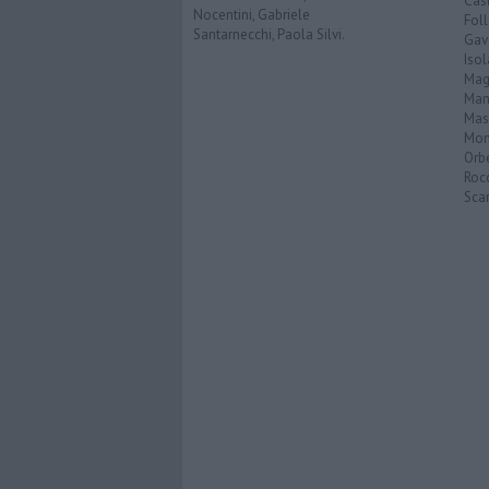
Cast
Nocentini, Gabriele
Fol
Santarnecchi, Paola Silvi.
Gav
Isol
Mag
Man
Mas
Mon
Orb
Roc
Scar