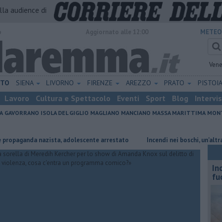
alla audience di
o
Aggiornato alle 12:00
METEO
Vene
ETO
SIENA
LIVORNO
FIRENZE
AREZZO
PRATO
PISTOI
Lavoro
Cultura e Spettacolo
Eventi
Sport
Blog
Intervi
A
GAVORRANO
ISOLA DEL GIGLIO
MAGLIANO
MANCIANO
MASSA MARITTIMA
MONT
ganda nazista, adolescente arrestato
Incendi nei boschi, un'altra giorn
In
fu