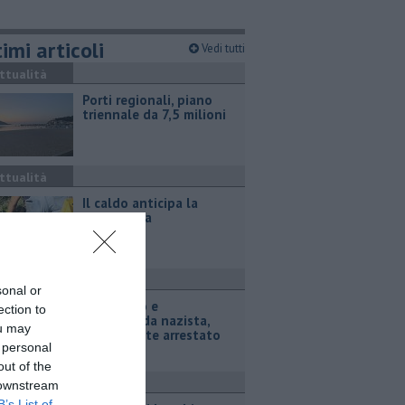
imi articoli
Vedi tutti
ttualità
Porti regionali, piano
triennale da 7,5 milioni
ttualità
Il caldo anticipa la
vendemmia
ronaca
sonal or
Terrorismo e
ection to
propaganda nazista,
ou may
adolescente arrestato
 personal
out of the
ronaca
 downstream
B’s List of