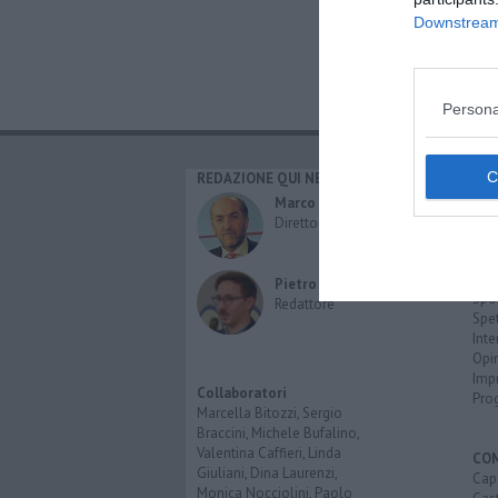
Downstream 
Persona
REDAZIONE QUI NEWS
CAT
Cro
Marco Migli
Poli
Direttore Responsabile
Attu
Eco
Cult
Pietro Mattonai
Spo
Redattore
Spet
Inte
Opi
Imp
Collaboratori
Pro
Marcella Bitozzi, Sergio
Braccini, Michele Bufalino,
Valentina Caffieri, Linda
CO
Giuliani, Dina Laurenzi,
Cap
Monica Nocciolini, Paolo