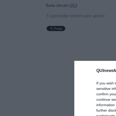
Basta cliccare
QUI
Ti potrebbe interessare anche:
QUInewsM
If you wish 
sensitive in
confirm you
continue se
information 
further disc
participants