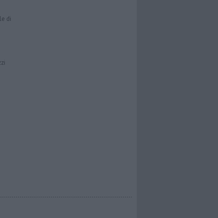
le di
zzi