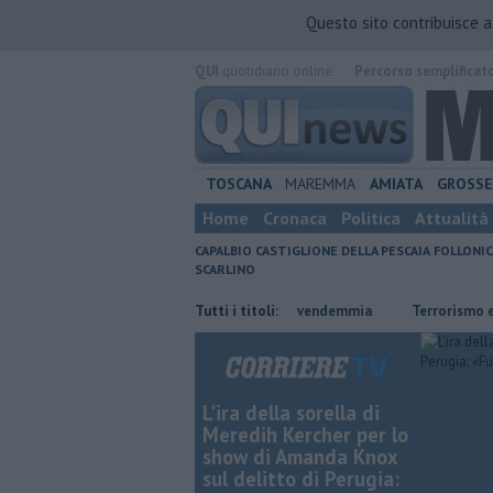
Questo sito contribuisce 
QUI
quotidiano online.
Percorso semplificat
TOSCANA
MAREMMA
AMIATA
GROSS
Home
Cronaca
Politica
Attualità
CAPALBIO
CASTIGLIONE DELLA PESCAIA
FOLLONIC
SCARLINO
 da 7,5 milioni
Il caldo anticipa la vendemmia
Tutti i titoli:
Terrorismo e propa
L'ira della sorella di
Meredih Kercher per lo
show di Amanda Knox
sul delitto di Perugia: