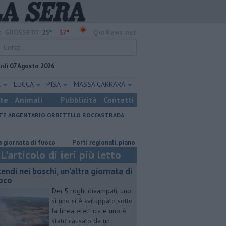
25°
37°
:
GROSSETO
QuiNews.net
rdì
07 Agosto 2026
A
LUCCA
PISA
MASSA CARRARA
ste
Animali
Pubblicità
Contatti
E ARGENTARIO
ORBETELLO
ROCCASTRADA
ata di fuoco
Porti regionali, piano triennale da 7,5 milioni
Il caldo
L'articolo di ieri più letto
cendi nei boschi, un'altra giornata di
oco
Dei 5 roghi divampati, uno
si uno si è sviluppato sotto
la linea elettrica e uno è
stato causato da un