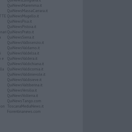
QuiNewsLunigiana.it
QuiNewsMaremma.it
QuiNewsMassaCarrara.it
ATTE
QuiNewsMugello.it
QuiNewsPisa.it
QuiNewsPistoia.it
nari
QuiNewsPrato.it
a
QuiNewsSiena.it
QuiNewsValbisenzio.it
QuiNewsValdarno.it
i
QuiNewsValdelsa.it
o e
QuiNewsValdera.it
QuiNewsValdichiana.it
lla
QuiNewsValdicornia.it
QuiNewsValdinievole.it
QuiNewsValdisieve.it
QuiNewsValtiberina.it
QuiNewsVersilia.it
QuiNewsVolterra.it
QuiNewsTango.com
Don
ToscanaMediaNews.it
Fiorentinanews.com