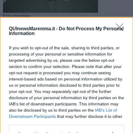
Foto d'archivio
L'incidente è avvenuto lungo una strada provinciale. Un uomo
QUInewsMaremma.it -
Do Not Process My Personal
è stato soccorso da personale e mezzi di 118 e trasportato in
Information
ospedale a Grosseto
If you wish to opt-out of the sale, sharing to third parties, or
processing of your personal or sensitive information for
targeted advertising by us, please use the below opt-out
section to confirm your selection. Please note that after your
opt-out request is processed you may continue seeing
ROCCASTRADA —
Lo schianto in moto e il centauro che resta
interest-based ads based on personal information utilized by
ferito e finisce in ospedale: è in estrema sintesi quanto accaduto
us or personal information disclosed to third parties prior to
lungo la strada provinciale 157, nel territorio comunale di
your opt-out. You may separately opt-out of the further
Roccastrada.
disclosure of your personal information by third parties on the
La centrale di 118 è stata allertata nel tardo pomeriggio di ieri, ed
IAB’s list of downstream participants. This information may
ha inviato sul posto le ambulanze India da Paganico e della
also be disclosed by us to third parties on the
IAB’s List of
Pubblica assistenza di Sasso Fortino.
Downstream Participants
that may further disclose it to other
third parties.