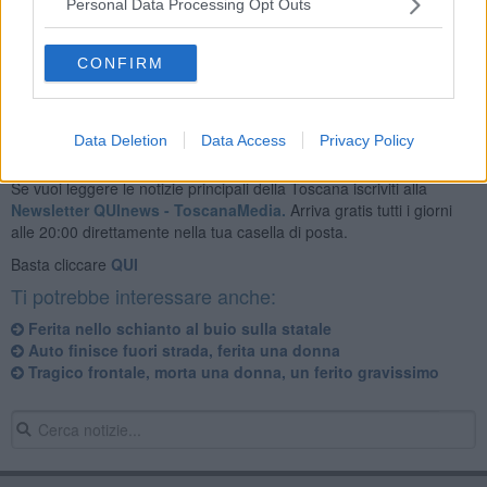
Personal Data Processing Opt Outs
L'uomo che viaggiava in sella alla moto, 49 anni, è stato soccorso
in codice 2 e trasportato all'ospedale Misericordia di Grosseto.
CONFIRM
Data Deletion
Data Access
Privacy Policy
Se vuoi leggere le notizie principali della Toscana iscriviti alla
Newsletter QUInews - ToscanaMedia.
Arriva gratis tutti i giorni
alle 20:00 direttamente nella tua casella di posta.
Basta cliccare
QUI
Ti potrebbe interessare anche:
Ferita nello schianto al buio sulla statale
Auto finisce fuori strada, ferita una donna
Tragico frontale, morta una donna, un ferito gravissimo