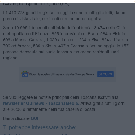
(447 in più rispetto a ieri, più 0,9%).
I 1.410.778 guariti registrati a oggi lo sono a tutti gli effetti, da un
punto di vista virale, certificati con tampone negativo.
Sono 10.995 i deceduti dall'inizio dell'epidemia: 3.474 nella Città
metropolitana di Firenze, 895 in provincia di Prato, 984 a Pistoia,
696 a Massa Carrara, 1.029 a Lucca, 1.234 a Pisa, 824 a Livorno,
706 ad Arezzo, 589 a Siena, 407 a Grosseto. Vanno aggiunte 157
persone decedute sul suolo toscano ma erano residenti fuori
regione.
Se vuoi leggere le notizie principali della Toscana iscriviti alla
Newsletter QUInews - ToscanaMedia.
Arriva gratis tutti i giorni
alle 20:00 direttamente nella tua casella di posta.
Basta cliccare
QUI
Ti potrebbe interessare anche: