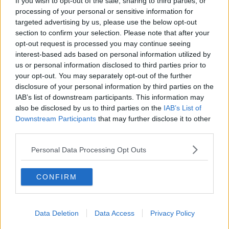
If you wish to opt-out of the sale, sharing to third parties, or
antigenici rapidi: di questi il 16,7% è risultato positivo.
processing of your personal or sensitive information for
targeted advertising by us, please use the below opt-out
Al momento in Toscana risultano 50.126 positivi. I pazienti
section to confirm your selection. Please note that after your
ricoverati in ospedale sono 478, 23 in più rispetto a ieri. I pazienti
opt-out request is processed you may continue seeing
ricoverati in terapia intensiva sono 16, 1 in più.
interest-based ads based on personal information utilized by
La lista dei decessi si aggiorna con 12 nuovi decessi: 5 uomini e 7
us or personal information disclosed to third parties prior to
donne con un'età media di 83 anni. Relativamente alla provincia di
your opt-out. You may separately opt-out of the further
residenza, le persone decedute sono: 7 a Firenze, 3 a Prato, 1 a
disclosure of your personal information by third parties on the
Pistoia, 1 a Pisa.
IAB’s list of downstream participants. This information may
Asl centro - 398.181 i positivi dall'inizio dell'emergenza nei comuni
also be disclosed by us to third parties on the
IAB’s List of
della Città metropolitana di Firenze (530 in più rispetto a ieri),
Downstream Participants
that may further disclose it to other
97.565 in provincia di Prato (112 in più), 115.645 a Pistoia (154 in
third parties.
più)
Personal Data Processing Opt Outs
Asl nord ovest - 74.735 a Massa Carrara (129 in più), 158.366 a
Lucca (310 in più), 171.316 a Pisa (277 in più), 133.457 a Livorno
(198 in più)
CONFIRM
Asl sud est - 133.872 ad Arezzo (196 in più), 106.104 a Siena (158
in più) e 81.872 a Grosseto (121 in più)
In 49.648 sono in isolamento a casa, perché presentano sintomi
Data Deletion
Data Access
Privacy Policy
lievi che non richiedono cure ospedaliere o risultano prive di sintomi