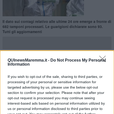
Il dato sui contagi relativo alle ultime 24 ore emerge a fronte di
682 tamponi processati. Le guarigioni dichiarate sono 93.
Tutti gli aggiornamenti
QUInewsMaremma.it -
Do Not Process My Personal
PROVINCIA DI GROSSETO —
Su 682 tamponi processati nelle
Information
ultime ventiquattro ore tra Grosseto e provincia sono
129 i nuovi
contagi
da coronavirus Covid-19 rilevati e si trovano fra Arcidosso
If you wish to opt-out of the sale, sharing to third parties, or
3, Campagnatico 4, Capalbio 1, Castel Del Piano 3, Castell'Azzara
processing of your personal or sensitive information for
1, Castiglione Della Pescaia 2, Cinigiano 1, Civitella Paganico 4,
targeted advertising by us, please use the below opt-out
Follonica 12, Gavorrano 3,
Grosseto 46
, Magliano In Toscana 2,
section to confirm your selection. Please note that after your
Manciano 7, Massa Marittima 6, Monte Argentario 10, Montieri 1,
opt-out request is processed you may continue seeing
Orbetello 9, Roccastrada 5, Scansano 2, Scarlino 6, Seggiano 1.
interest-based ads based on personal information utilized by
Non si registra alcun ulteriore decesso.
us or personal information disclosed to third parties prior to
I numeri arrivano col bollettino emesso quotidianamente dalla
Asl