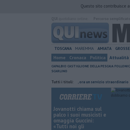
Questo sito contribuisce 
QUI
quotidiano online.
Percorso semplificat
TOSCANA
MAREMMA
AMIATA
GROSS
Home
Cronaca
Politica
Attualità
CAPALBIO
CASTIGLIONE DELLA PESCAIA
FOLLONIC
SCARLINO
ta di fuoco
Collegamenti Giglio, ora un servizio straordinario
Tutti i titoli:
Pos
Jovanotti chiama sul
palco i suoi musicisti e
omaggia Guccini:
«Tutti noi gli