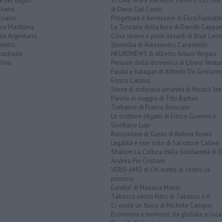
a del Giglio
STORIE VISPE MA NON TROPPO DISTR
liano
di Dario Dal Canto
ciano
Progettare il benessere di Erica Fiumalbi
sa Marittima
La Toscana della birra di Davide Cappan
te Argentario
Cose strane e posti assurdi di Blue Lam
etello
Storielba di Alessandro Canestrelli
castrada
NEURONEWS di Alberto Arturo Vergani
lino
Pensieri della domenica di Libero Ventur
Fauda e balagan di Alfredo De Girolam
Enrico Catassi
Storie di ordinaria umanità di Nicolò Ste
Parole in viaggio di Tito Barbini
Turbative di Franco Bonciani
Lo scrittore sfigato di Enrico Guerrini e
Gordiano Lupi
Raccontare di Gusto di Rubina Rovini
Legalità e non solo di Salvatore Calleri
Shalom La Cultura della Solidarietà di 
Andrea Pio Cristiani
VERSI-AMO di Chi mette al centro la
persona
Eureka! di Nausica Manzi
Tabasco senza filtro di Tabasco n.6
Ci vuole un fisico di Michele Campisi
Economia e territorio, da globale a loca