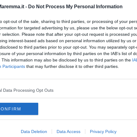
clicca qui
.
aremma.it -
Do Not Process My Personal Information
to opt-out of the sale, sharing to third parties, or processing of your per
formation for targeted advertising by us, please use the below opt-out s
r selection. Please note that after your opt-out request is processed y
eing interest-based ads based on personal information utilized by us or
oscana iscriviti alla
Newsletter QUInews - ToscanaMedia.
disclosed to third parties prior to your opt-out. You may separately opt-
amente nella tua casella di posta.
losure of your personal information by third parties on the IAB’s list of
. This information may also be disclosed by us to third parties on the
IA
Participants
that may further disclose it to other third parties.
riche"
ersa all'Elba
l Data Processing Opt Outs
dale
CONFIRM
rgentario
grosseto
capalbio
castel del piano
cinigiano
toscana
manciano
massa marittima
monterotondo marittimo
astrada
santa fiora
scansano
scarlino
sorano
Data Deletion
Data Access
Privacy Policy