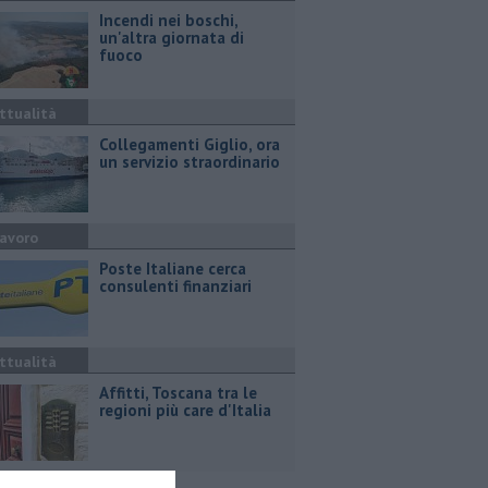
Incendi nei boschi,
un'altra giornata di
fuoco
ttualità
Collegamenti Giglio, ora
un servizio straordinario
avoro
Poste Italiane cerca
consulenti finanziari
ttualità
Affitti, Toscana tra le
regioni più care d'Italia