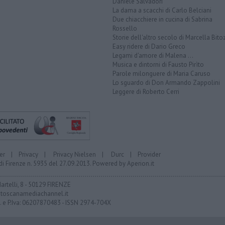
Daniele Salvadori
La dama a scacchi di Carlo Belciani
Due chiacchiere in cucina di Sabrina
Rossello
Storie dell'altro secolo di Marcella Bito
Easy ridere di Dario Greco
Legami d'amore di Malena ...
Musica e dintorni di Fausto Pirìto
Parole milonguere di Maria Caruso
Lo sguardo di Don Armando Zappolini
Leggere di Roberto Cerri
er
|
Privacy
|
Privacy Nielsen
|
Durc
|
Provider
di Firenze n. 5935 del 27.09.2013. Powered by
Aperion.it
Martelli, 8 - 50129 FIRENZE
toscanamediachannel.it
F. e P.Iva: 06207870483 - ISSN 2974-704X