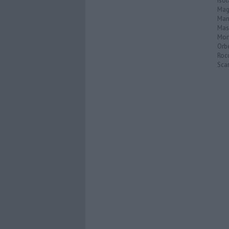
Isol
Mag
Man
Mas
Mon
Orb
Roc
Scar