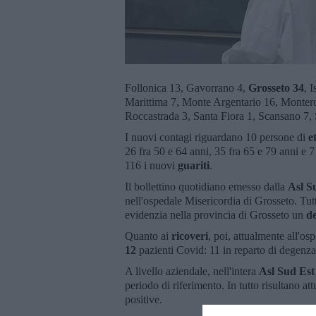
Follonica 13, Gavorrano 4,
Grosseto 34
, 
Marittima 7, Monte Argentario 16, Montero
Roccastrada 3, Santa Fiora 1, Scansano 7, 
I nuovi contagi riguardano 10 persone di
e
26 fra 50 e 64 anni, 35 fra 65 e 79 anni e 7
116 i nuovi
guariti
.
Il bollettino quotidiano emesso dalla
Asl S
nell'ospedale Misericordia di Grosseto. Tutt
evidenzia nella provincia di Grosseto un
d
Quanto ai
ricoveri
, poi, attualmente all'o
12
pazienti Covid: 11 in reparto di degenza 
A livello aziendale, nell'intera
Asl Sud Es
periodo di riferimento. In tutto risultano a
positive.