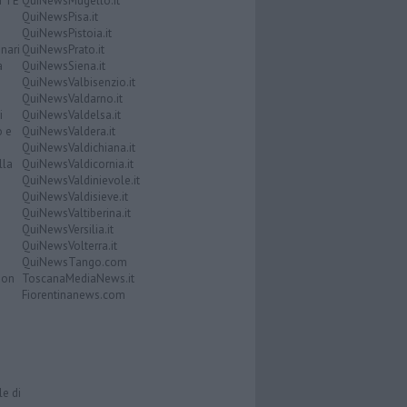
ATTE
QuiNewsMugello.it
QuiNewsPisa.it
QuiNewsPistoia.it
nari
QuiNewsPrato.it
a
QuiNewsSiena.it
QuiNewsValbisenzio.it
QuiNewsValdarno.it
i
QuiNewsValdelsa.it
o e
QuiNewsValdera.it
QuiNewsValdichiana.it
lla
QuiNewsValdicornia.it
QuiNewsValdinievole.it
QuiNewsValdisieve.it
QuiNewsValtiberina.it
QuiNewsVersilia.it
QuiNewsVolterra.it
QuiNewsTango.com
Don
ToscanaMediaNews.it
Fiorentinanews.com
le di