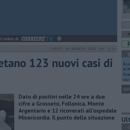
SABATO
20 AGOSTO 2022
ORE 15:15
Q
etano 123 nuovi casi di
A L
di 
Scar
con 
QUI
Dato di positivi nelle 24 ore a due
cifre a Grosseto, Follonica, Monte
Argentario e 12 ricoverati all'ospedale
Misericordia. Il punto della situazione
Ult
C