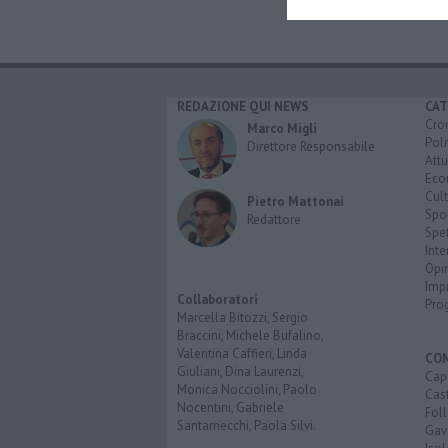
REDAZIONE QUI NEWS
CAT
Cro
Marco Migli
Poli
Direttore Responsabile
Attu
Eco
Cult
Pietro Mattonai
Spo
Redattore
Spet
Inte
Opi
Imp
Collaboratori
Pro
Marcella Bitozzi, Sergio
Braccini, Michele Bufalino,
Valentina Caffieri, Linda
CO
Giuliani, Dina Laurenzi,
Cap
Monica Nocciolini, Paolo
Cast
Nocentini, Gabriele
Fol
Santarnecchi, Paola Silvi.
Gav