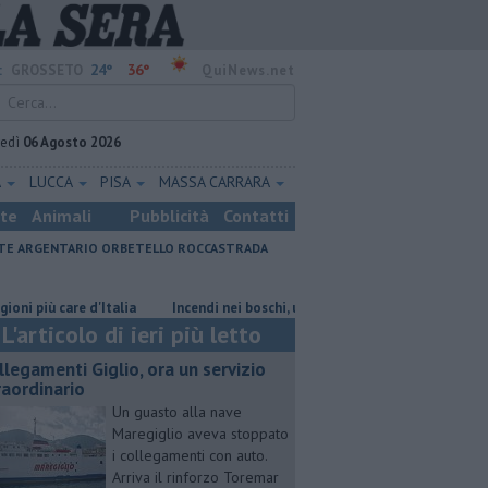
24°
36°
:
GROSSETO
QuiNews.net
vedì
06 Agosto 2026
A
LUCCA
PISA
MASSA CARRARA
ste
Animali
Pubblicità
Contatti
E ARGENTARIO
ORBETELLO
ROCCASTRADA
 care d'Italia
Incendi nei boschi, un'altra giornata di fuoco
Collega
L'articolo di ieri più letto
llegamenti Giglio, ora un servizio
raordinario
Un guasto alla nave
Maregiglio aveva stoppato
i collegamenti con auto.
Arriva il rinforzo Toremar