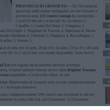
PROVINCIA DI GROSSETO —
Su 518 tamponi
processati nelle ultime ventiquattro ore tra Grosseto e
provincia sono
123 i nuovi contagi
da coronavirus
Covid-19 rilevati e si trovano fra Arcidosso 2,
A
Capalbio 3, Castel Del Piano 2, Cinigiano 1,
Isola Del Giglio 2, Magliano In Toscana 4, Manciano 6, Massa
tondo Marittimo 2, Orbetello 5, Pitigliano 4, Roccalbegna 1,
Scarlino 3, Sorano 3.
tà
al di sotto dei 18 anni, 20 tra 19 e 34 anni, 23 tra 35 e 49 anni,
 over 80. In 2 casi il dato non risulta disponibile. Sono invece
L
ud Est
non registra alcun ulteriore decesso avvenuto
avia, il report sanitario emesso invece dalla
Regione Toscana
ecesso
imputabile a Covid nelle ultime 24 ore.
A
spedale Misericordia di Grosseto sono accolti complessivamente
e 1 in terapia intensiva.
t
sono complessivamente 299 i nuovi casi riscontrati in più nel
ttualmente in carico alla Asl, nel Grossetano, 3.218 persone