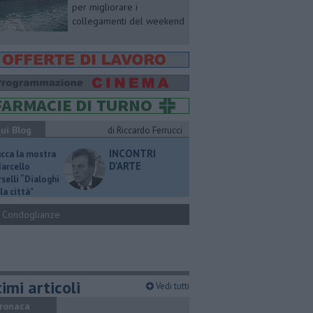
per migliorare i
collegamenti del weekend
ui Blog
di Riccardo Ferrucci
INCONTRI
ucca la mostra
D'ARTE
Marcello
selli “Dialoghi
la città"
Condoglianze
imi articoli
Vedi tutti
ronaca