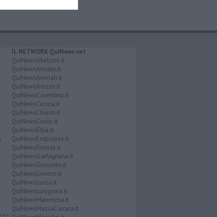
IL NETWORK QuiNews.net
QuiNewsAbetone.it
QuiNewsAmiata.it
QuiNewsAnimali.it
QuiNewsArezzo.it
QuiNewsCasentino.it
QuiNewsCecina.it
QuiNewsChianti.it
QuiNewsCuoio.it
QuiNewsElba.it
i
QuiNewsEmpolese.it
QuiNewsFirenze.it
QuiNewsGarfagnana.it
QuiNewsGrosseto.it
QuiNewsLivorno.it
QuiNewsLucca.it
QuiNewsLunigiana.it
QuiNewsMaremma.it
QuiNewsMassaCarrara.it