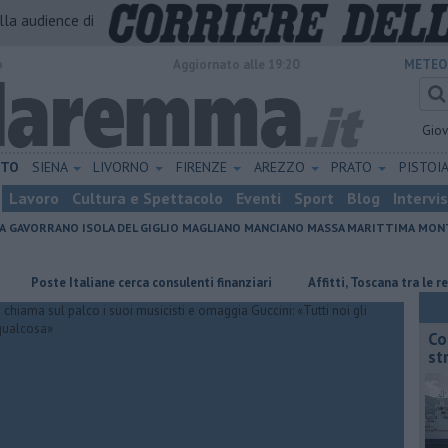
alla audience di
o
Aggiornato alle 19:20
METEO
Gio
ETO
SIENA
LIVORNO
FIRENZE
AREZZO
PRATO
PISTOI
Lavoro
Cultura e Spettacolo
Eventi
Sport
Blog
Intervi
A
GAVORRANO
ISOLA DEL GIGLIO
MAGLIANO
MANCIANO
MASSA MARITTIMA
MONT
te Italiane cerca consulenti finanziari
Affitti, Toscana tra le regioni più
Co
st