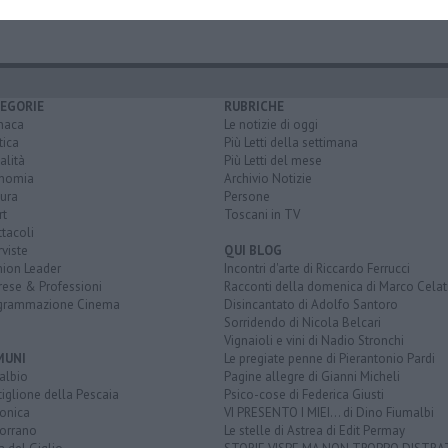
EGORIE
RUBRICHE
naca
Le notizie di oggi
tica
Più Letti della settimana
alità
Più Letti del mese
nomia
Archivio Notizie
ura
Persone
rt
Toscani in TV
tacoli
rviste
QUI BLOG
nion Leader
Incontri d'arte di Riccardo Ferrucci
rese & Professioni
Racconti della domenica di Marco Celat
grammazione Cinema
Disincantato di Adolfo Santoro
Sorridendo di Nicola Belcari
Vignaioli e vini di Nadio Stronchi
MUNI
Le pregiate penne di Pierantonio Pardi
albio
Pagine allegre di Gianni Micheli
iglione della Pescaia
Psico-cose di Federica Giusti
lonica
VI PRESENTO I MIEI... di Dino Fiumalbi
orrano
Le stelle di Astrea di Edit Permay