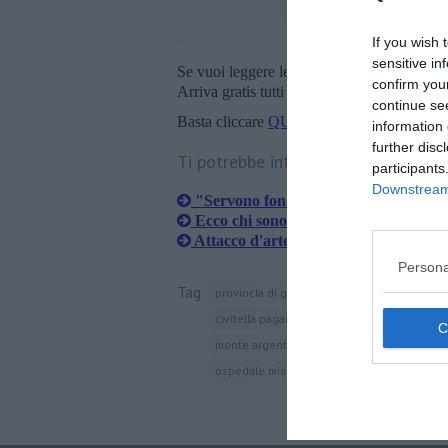
If you wish 
sensitive in
Se vuoi leggere le notizie principali della T
confirm you
Arriva gratis tutti i giorni alle 20:00 dirett
continue se
Basta cliccare
QUI
information 
further disc
Ti potrebbe interessare anche:
participants
Downstream 
"Servono fondi per le camere iperba
Ecco chi sono i nuovi dirigenti della A
Attacco d'arte colora il cantiere all'e
Persona
Tag
provincia di grosseto
grosseto
campag
civitella paganico
follonica
gavorrano
monte argentario
monterotondo marittim
ospedale misericordia di grosseto