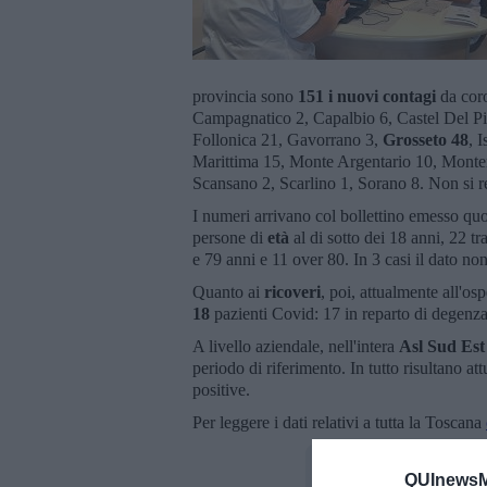
provincia sono
151 i nuovi contagi
da coro
Campagnatico 2, Capalbio 6, Castel Del Pia
Follonica 21, Gavorrano 3,
Grosseto 48
, 
Marittima 15, Monte Argentario 10, Montero
Scansano 2, Scarlino 1, Sorano 8. Non si re
I numeri arrivano col bollettino emesso qu
persone di
età
al di sotto dei 18 anni, 22 tr
e 79 anni e 11 over 80. In 3 casi il dato no
Quanto ai
ricoveri
, poi, attualmente all'o
18
pazienti Covid: 17 in reparto di degenza 
A livello aziendale, nell'intera
Asl Sud Es
periodo di riferimento. In tutto risultano a
positive.
Per leggere i dati relativi a tutta la Toscana
QUInewsM