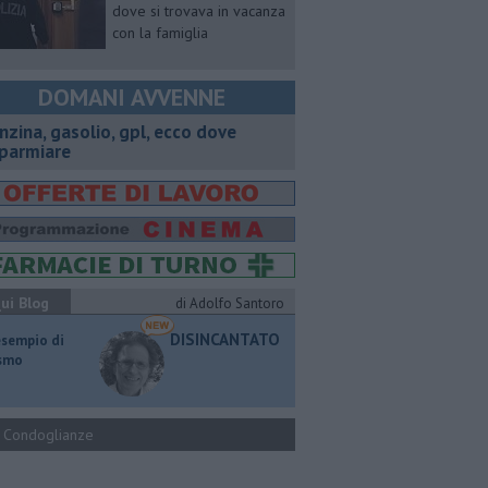
dove si trovava in vacanza
con la famiglia
DOMANI AVVENNE
enzina, gasolio, gpl, ecco dove
sparmiare
ui Blog
di Adolfo Santoro
DISINCANTATO
esempio di
ismo
Condoglianze