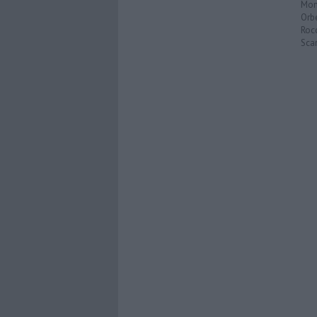
Mon
Orb
Roc
Scar