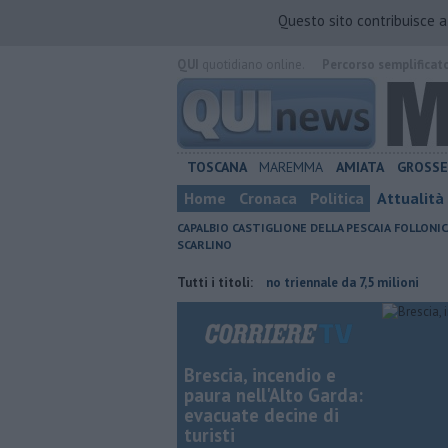
Questo sito contribuisce 
QUI
quotidiano online.
Percorso semplificat
TOSCANA
MAREMMA
AMIATA
GROSS
Home
Cronaca
Politica
Attualità
CAPALBIO
CASTIGLIONE DELLA PESCAIA
FOLLONIC
SCARLINO
tura contraria
Porti regionali, piano triennale da 7,5 milioni
Tutti i titoli:
L'est
Brescia, incendio e
paura nell'Alto Garda:
evacuate decine di
turisti