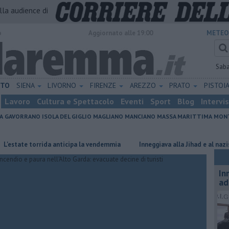
alla audience di
o
Aggiornato alle 19:00
METEO
Sab
ETO
SIENA
LIVORNO
FIRENZE
AREZZO
PRATO
PISTOI
Lavoro
Cultura e Spettacolo
Eventi
Sport
Blog
Intervi
A
GAVORRANO
ISOLA DEL GIGLIO
MAGLIANO
MANCIANO
MASSA MARITTIMA
MONT
ate torrida anticipa la vendemmia
Inneggiava alla Jihad e al nazismo, 
In
ad