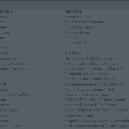
EGORIE
RUBRICHE
naca
Le notizie di oggi
tica
Più Letti della settimana
alità
Più Letti del mese
nomia
Archivio Notizie
ura
Persone
rt
Toscani in TV
tacoli
rviste
QUI BLOG
nion Leader
Disincantato di Adolfo Santoro
rese & Professioni
Incontri d'arte di Riccardo Ferrucci
grammazione Cinema
Racconti della domenica di Marco Celat
Sorridendo di Nicola Belcari
Vignaioli e vini di Nadio Stronchi
MUNI
Le pregiate penne di Pierantonio Pardi
albio
Pagine allegre di Gianni Micheli
iglione della Pescaia
Psico-cose di Federica Giusti
lonica
VI PRESENTO I MIEI... di Dino Fiumalbi
orrano
Le stelle di Astrea di Edit Permay
a del Giglio
STORIE VISPE MA NON TROPPO DISTR
liano
di Dario Dal Canto
ciano
Progettare il benessere di Erica Fiumalbi
sa Marittima
La Toscana della birra di Davide Cappan