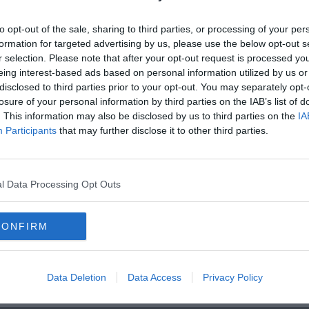
to opt-out of the sale, sharing to third parties, or processing of your per
formation for targeted advertising by us, please use the below opt-out s
oscana iscriviti alla
Newsletter QUInews - ToscanaMedia.
r selection. Please note that after your opt-out request is processed y
amente nella tua casella di posta.
eing interest-based ads based on personal information utilized by us or
disclosed to third parties prior to your opt-out. You may separately opt-
losure of your personal information by third parties on the IAB’s list of
. This information may also be disclosed by us to third parties on the
IA
Participants
that may further disclose it to other third parties.
riche"
sl
x Garibaldi
l Data Processing Opt Outs
natico
capalbio
castel del piano
castiglione della pescaia
isola del giglio
magliano in toscana
manciano
massa marittima
CONFIRM
o
orbetello
pitigliano
santa fiora
scansano
scarlino
sorano
Data Deletion
Data Access
Privacy Policy