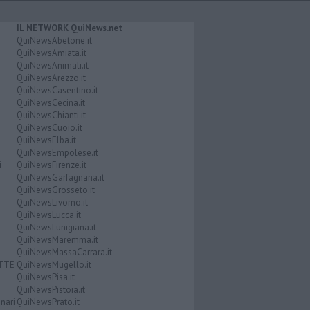
IL NETWORK QuiNews.net
QuiNewsAbetone.it
QuiNewsAmiata.it
QuiNewsAnimali.it
QuiNewsArezzo.it
QuiNewsCasentino.it
QuiNewsCecina.it
QuiNewsChianti.it
QuiNewsCuoio.it
QuiNewsElba.it
QuiNewsEmpolese.it
i
QuiNewsFirenze.it
QuiNewsGarfagnana.it
QuiNewsGrosseto.it
QuiNewsLivorno.it
QuiNewsLucca.it
QuiNewsLunigiana.it
QuiNewsMaremma.it
QuiNewsMassaCarrara.it
ATTE
QuiNewsMugello.it
QuiNewsPisa.it
QuiNewsPistoia.it
nari
QuiNewsPrato.it