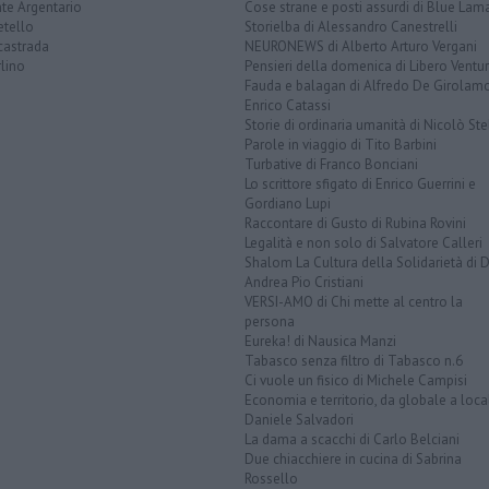
te Argentario
Cose strane e posti assurdi di Blue Lam
etello
Storielba di Alessandro Canestrelli
castrada
NEURONEWS di Alberto Arturo Vergani
lino
Pensieri della domenica di Libero Ventur
Fauda e balagan di Alfredo De Girolam
Enrico Catassi
Storie di ordinaria umanità di Nicolò Ste
Parole in viaggio di Tito Barbini
Turbative di Franco Bonciani
Lo scrittore sfigato di Enrico Guerrini e
Gordiano Lupi
Raccontare di Gusto di Rubina Rovini
Legalità e non solo di Salvatore Calleri
Shalom La Cultura della Solidarietà di 
Andrea Pio Cristiani
VERSI-AMO di Chi mette al centro la
persona
Eureka! di Nausica Manzi
Tabasco senza filtro di Tabasco n.6
Ci vuole un fisico di Michele Campisi
Economia e territorio, da globale a loca
Daniele Salvadori
La dama a scacchi di Carlo Belciani
Due chiacchiere in cucina di Sabrina
Rossello