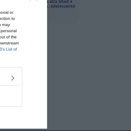
Inneggiava alla Jihad e
al nazismo, adolescente
arrestato
sonal or
ection to
ou may
 personal
out of the
 downstream
B’s List of