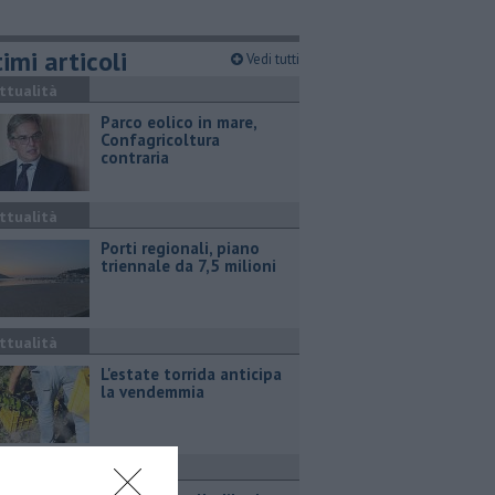
imi articoli
Vedi tutti
ttualità
Parco eolico in mare,
Confagricoltura
contraria
ttualità
Porti regionali, piano
triennale da 7,5 milioni
ttualità
L'estate torrida anticipa
la vendemmia
ronaca