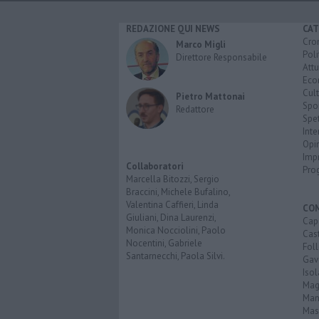
REDAZIONE QUI NEWS
CAT
Cro
Marco Migli
Poli
Direttore Responsabile
Attu
Eco
Cult
Pietro Mattonai
Spo
Redattore
Spet
Inte
Opi
Imp
Collaboratori
Pro
Marcella Bitozzi, Sergio
Braccini, Michele Bufalino,
Valentina Caffieri, Linda
CO
Giuliani, Dina Laurenzi,
Cap
Monica Nocciolini, Paolo
Cast
Nocentini, Gabriele
Fol
Santarnecchi, Paola Silvi.
Gav
Isol
Mag
Man
Mas