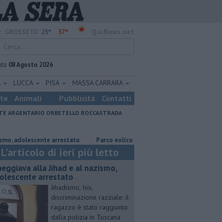
25°
37°
:
GROSSETO
QuiNews.net
ato
08 Agosto 2026
A
LUCCA
PISA
MASSA CARRARA
ste
Animali
Pubblicità
Contatti
E ARGENTARIO
ORBETELLO
ROCCASTRADA
adolescente arrestato
Parco eolico in mare, Confagricoltura contraria
L'articolo di ieri più letto
neggiava alla Jihad e al nazismo,
olescente arrestato
Jihadismo, Isis,
discriminazione razziale: il
ragazzo è stato raggiunto
dalla polizia in Toscana