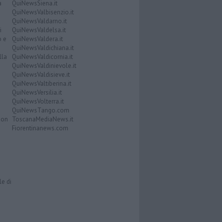
a
QuiNewsSiena.it
QuiNewsValbisenzio.it
QuiNewsValdarno.it
i
QuiNewsValdelsa.it
o e
QuiNewsValdera.it
QuiNewsValdichiana.it
lla
QuiNewsValdicornia.it
QuiNewsValdinievole.it
QuiNewsValdisieve.it
QuiNewsValtiberina.it
QuiNewsVersilia.it
QuiNewsVolterra.it
QuiNewsTango.com
Don
ToscanaMediaNews.it
Fiorentinanews.com
le di