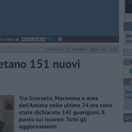
​B
ri
MERCOLEDÌ
17 AGOSTO 2022
ORE 16:00
setano 151 nuovi
Q
​Un 
Tra Grosseto, Maremma e area
civ
dell'Amiata nelle ultime 24 ore sono
state dichiarate 142 guarigioni. Il
QUI
punto sui ricoveri. Tutti gli
aggiornamenti