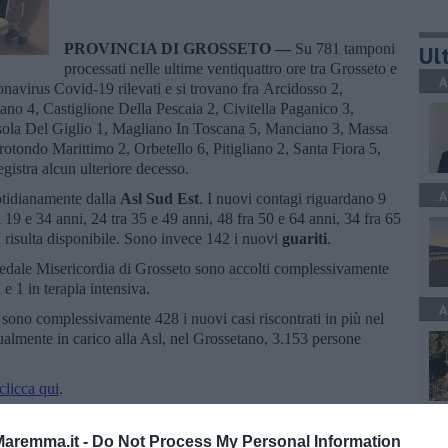
PROVINCIA DI GROSSETO —
Su 781 tamponi
Ult
processati nelle ultime ventiquattro ore tra Grosseto e
A
navirus Covid-19 rilevati e si trovano fra Arcidosso 2,
no 4, Castiglione Della Pescaia 2, Civitella Paganico 3,
Isola Del Giglio 1, Magliano In Toscana 5, Manciano 3, Massa
tondo Marittimo 2, Orbetello 6, Pitigliano 2, Santa Fiora 5,
gistra alcun ulteriore decesso.
A
otidianamente dalla
Asl Sud Est
. I nuovi contagi riguardano 9
a 19 e 34 anni, 24 tra 35 e 49 anni, 48 fra 50 e 64 anni, 34 fra 65
n risulta disponibile. Sono invece 142 i nuovi
guariti
.
spedale Misericordia di Grosseto sono accolti complessivamente
e 1 in terapia intensiva.
A
t
sono complessivamente 428 i nuovi casi riscontrati in più nel
ttualmente in carico alla Asl, nel Grossetano, 3.153 persone
clicca qui
.
C
aremma.it -
Do Not Process My Personal Information