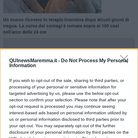
Un nuovo ricovero in terapia intensiva dopo alcuni giorni di
tregua. La curva dei contagi è tornata sopra ai 100 casi
nell'arco delle 24 ore
QUInewsMaremma.it -
Do Not Process My Personal
Information
GROSSETO —
Su 138 i test e tamponi positivi rilevati nelle ultime
24 ore tra Grosseto e provincia su 720 analisi eseguite. Il giorno
If you wish to opt-out of the sale, sharing to third parties, or
precedente erano stati appena 23 in 24 ore.
processing of your personal or sensitive information for
I nuovi casi sono stati rilevati a Arcidosso 4, Campagnatico 1,
targeted advertising by us, please use the below opt-out
Capalbio 2, Castell'Azzara 2, Castiglione della Pescaia 3, Cinigiano
section to confirm your selection. Please note that after your
1, Follonica 20, Gavorrano 4, Grosseto 51, Magliano in Toscana 2,
opt-out request is processed you may continue seeing
Manciano 10, Massa Marittima 8, Monte Argentario 18, Orbetello 3,
interest-based ads based on personal information utilized by
Pitigliano 1, Roccastrada 3, Santa Fiora 1, Sorano 4. Non si
us or personal information disclosed to third parties prior to
registrano nuovi decessi.
your opt-out. You may separately opt-out of the further
disclosure of your personal information by third parties on the