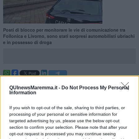
Posti di blocco per monitorare le vie di comunicazione tra
Follonica e Livorno, sono stati sorpresi automobilisti ubriachi
e in possesso di droga
FOLLONICA —
Controlli straordinari sulla costa
tra Follonica e
Livorno
sulla viabilità interna, ovvero quella che dalla costa porta
QUInewsMaremma.it -
Do Not Process My Personal
Information
all’entroterra, in particolare seguendo le direttrici che da Follonica
conducono a
Massa Marittima
e
Roccastrada
.
If you wish to opt-out of the sale, sharing to third parties, or
Due persone sono state trovate positive all’alcol test, con valori di
processing of your personal or sensitive information for
concentrazione di alcol nel sangue superiori al limite consentito
targeted advertising by us, please use the below opt-out
dalla legge ed è scattato il ritiro della patente di guida. Un terzo
section to confirm your selection. Please note that after your
guidatore si è invece rifiutato di eseguire accertamenti tossicologici
finalizzati a verificare l’assunzione di stupefacenti prima di mettersi
opt-out request is processed you may continue seeing