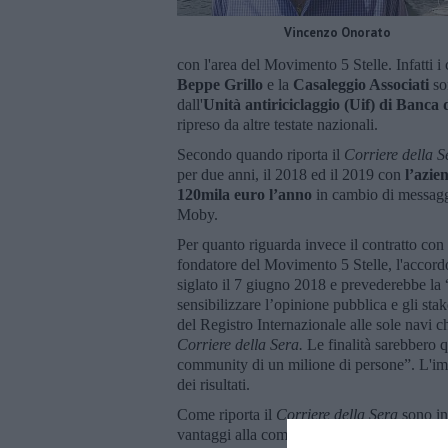
Vincenzo Onorato
con l'area del Movimento 5 Stelle. Infatti i c
Beppe Grillo
e la
Casaleggio Associati
son
dall'
Unità antiriciclaggio (Uif) di Banca d
ripreso da altre testate nazionali.
Secondo quando riporta il
Corriere della S
per due anni, il 2018 ed il 2019 con
l’azie
120mila euro l’anno
in cambio di messagg
Moby.
Per quanto riguarda invece il contratto con 
fondatore del Movimento 5 Stelle, l'accordo 
siglato il 7 giugno 2018 e prevederebbe la “s
sensibilizzare l’opinione pubblica e gli stak
del Registro Internazionale alle sole navi 
Corriere della Sera.
Le finalità sarebbero q
community di un milione di persone”. L'im
dei risultati.
Come riporta il
Corriere della Sera
sono in 
vantaggi alla compagnia di navigazione che 