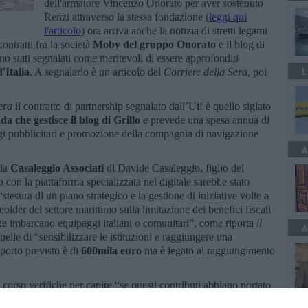
dell'armatore Vincenzo Onorato per aver sostenuto
Renzi attraverso la stessa fondazione (
leggi qui
l'articolo
) ora arriva anche la notizia di stretti legami
ontratti fra la società
Moby del gruppo Onorato
e il blog di
o stati segnalati come meritevoli di essere approfonditi
L
'Italia
. A segnalarlo è un articolo del
Corriere della Sera
, poi
era
il contratto di partnership segnalato dall’Uif è quello siglato
nda che gestisce il blog di Grillo
e prevede una spesa annua di
i pubblicitari e promozione della compagnia di navigazione
A
la
Casaleggio Associati
di Davide Casaleggio, figlio del
con la piattaforma specializzata nel digitale sarebbe stato
tesura di un piano strategico e la gestione di iniziative volte a
eolder del settore marittimo sulla limitazione dei benefici fiscali
che imbarcano equipaggi italiani o comunitari”, come riporta
il
A
uelle di “sensibilizzare le istituzioni e raggiungere una
porto previsto è di
600mila euro
ma è legato al raggiungimento
corso verifiche per capire “se questi contributi abbiano portato
ha ereditato la Tirrenia ed è titolare di una convenzione con lo