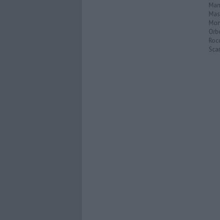
Man
Mas
Mon
Orb
Roc
Scar