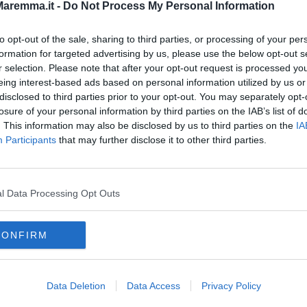
olio di alcune rotte marittime”.
aremma.it -
Do Not Process My Personal Information
to opt-out of the sale, sharing to third parties, or processing of your per
formation for targeted advertising by us, please use the below opt-out s
r selection. Please note that after your opt-out request is processed y
eing interest-based ads based on personal information utilized by us or
oscana iscriviti alla
Newsletter QUInews - ToscanaMedia.
disclosed to third parties prior to your opt-out. You may separately opt-
amente nella tua casella di posta.
losure of your personal information by third parties on the IAB’s list of
. This information may also be disclosed by us to third parties on the
IA
Participants
that may further disclose it to other third parties.
o a Renzi-VIDEO
l Data Processing Opt Outs
i
colo
CONFIRM
banca d'italia
vincenzo onorato
movimento 5 stelle
blog
rriere della sera
euro
compagnia di navigazione
Data Deletion
Data Access
Privacy Policy