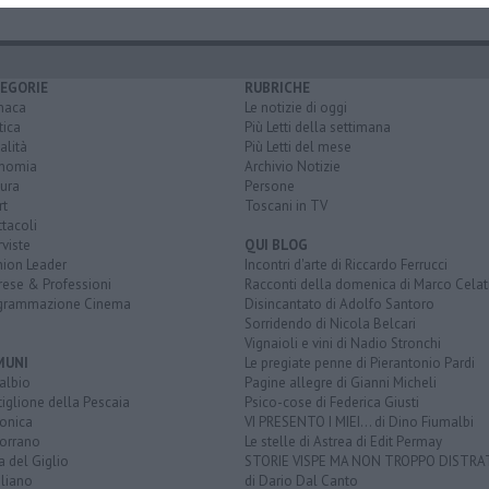
EGORIE
RUBRICHE
naca
Le notizie di oggi
tica
Più Letti della settimana
alità
Più Letti del mese
nomia
Archivio Notizie
ura
Persone
rt
Toscani in TV
tacoli
rviste
QUI BLOG
nion Leader
Incontri d'arte di Riccardo Ferrucci
rese & Professioni
Racconti della domenica di Marco Celat
grammazione Cinema
Disincantato di Adolfo Santoro
Sorridendo di Nicola Belcari
Vignaioli e vini di Nadio Stronchi
MUNI
Le pregiate penne di Pierantonio Pardi
albio
Pagine allegre di Gianni Micheli
iglione della Pescaia
Psico-cose di Federica Giusti
lonica
VI PRESENTO I MIEI... di Dino Fiumalbi
orrano
Le stelle di Astrea di Edit Permay
a del Giglio
STORIE VISPE MA NON TROPPO DISTR
liano
di Dario Dal Canto