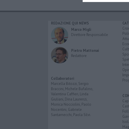
REDAZIONE QUI NEWS
CAT
Cro
Marco Migli
Poli
Direttore Responsabile
Attu
Eco
Cult
Pietro Mattonai
Spo
Redattore
Spet
Inte
Opi
Imp
Collaboratori
Pro
Marcella Bitozzi, Sergio
Braccini, Michele Bufalino,
Valentina Caffieri, Linda
CO
Giuliani, Dina Laurenzi,
Cap
Monica Nocciolini, Paolo
Cast
Nocentini, Gabriele
Fol
Santarnecchi, Paola Silvi.
Gav
Isol
Mag