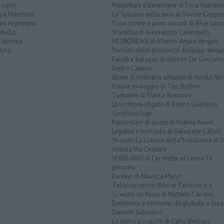
ciano
Progettare il benessere di Erica Fiumalbi
sa Marittima
La Toscana della birra di Davide Cappan
te Argentario
Cose strane e posti assurdi di Blue Lam
etello
Storielba di Alessandro Canestrelli
castrada
NEURONEWS di Alberto Arturo Vergani
lino
Pensieri della domenica di Libero Ventur
Fauda e balagan di Alfredo De Girolam
Enrico Catassi
Storie di ordinaria umanità di Nicolò Ste
Parole in viaggio di Tito Barbini
Turbative di Franco Bonciani
Lo scrittore sfigato di Enrico Guerrini e
Gordiano Lupi
Raccontare di Gusto di Rubina Rovini
Legalità e non solo di Salvatore Calleri
Shalom La Cultura della Solidarietà di 
Andrea Pio Cristiani
VERSI-AMO di Chi mette al centro la
persona
Eureka! di Nausica Manzi
Tabasco senza filtro di Tabasco n.6
Ci vuole un fisico di Michele Campisi
Economia e territorio, da globale a loca
Daniele Salvadori
La dama a scacchi di Carlo Belciani