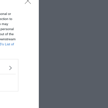
sonal or
ection to
ou may
 personal
out of the
 downstream
B’s List of