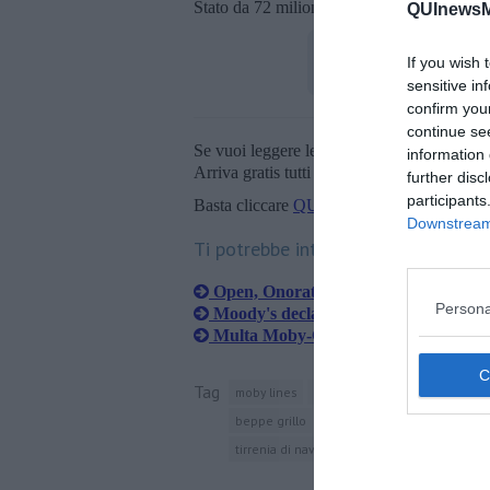
Stato da 72 milioni di euro l’anno il monop
QUInewsM
If you wish 
sensitive in
confirm you
continue se
Se vuoi leggere le notizie principali della T
information 
Arriva gratis tutti i giorni alle 20:00 dirett
further disc
participants
Basta cliccare
QUI
Downstream 
Ti potrebbe interessare anche:
Open, Onorato spiega il suo sostegn
Persona
Moody's declassa Moby e le sue azion
Multa Moby-Cin, proroga per il rical
Tag
moby lines
milano
riciclaggio di denaro
beppe grillo
gianroberto casaleggio
co
tirrenia di navigazione
monopolio