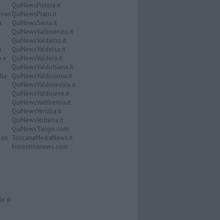
QuiNewsPistoia.it
nari
QuiNewsPrato.it
a
QuiNewsSiena.it
QuiNewsValbisenzio.it
QuiNewsValdarno.it
i
QuiNewsValdelsa.it
o e
QuiNewsValdera.it
QuiNewsValdichiana.it
lla
QuiNewsValdicornia.it
QuiNewsValdinievole.it
QuiNewsValdisieve.it
QuiNewsValtiberina.it
QuiNewsVersilia.it
QuiNewsVolterra.it
QuiNewsTango.com
Don
ToscanaMediaNews.it
Fiorentinanews.com
le di