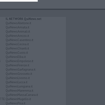
IL NETWORK QuiNews.net
QuiNewsAbetone.it
QuiNewsAmiata.it
QuiNewsAnimali.it
QuiNewsArezzo.it
QuiNewsCasentino.it
QuiNewsCecina.it
QuiNewsChianti.it
QuiNewsCuoio.it
QuiNewsElba.it
i
QuiNewsEmpolese.it
QuiNewsFirenze.it
QuiNewsGarfagnana.it
QuiNewsGrosseto.it
QuiNewsLivorno.it
QuiNewsLucca.it
QuiNewsLunigiana.it
QuiNewsMaremma.it
QuiNewsMassaCarrara.it
ATTE
QuiNewsMugello.it
QuiNewsPisa.it