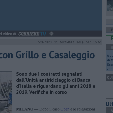
DOMENICA
22 DICEMBRE 2019
ORE 10:30
Q
con Grillo e Casaleggio
A L
di 
Scar
con 
Sono due i contratti segnalati
QUI
dall'Unità antiriciclaggio di Banca
d'Italia e riguardano gli anni 2018 e
2019. Verifiche in corso
Ult
MILANO —
Dopo il caso
Open
e le spiegazioni
A