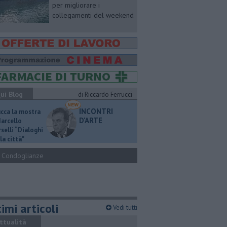
per migliorare i
collegamenti del weekend
ui Blog
di Riccardo Ferrucci
INCONTRI
ucca la mostra
D'ARTE
Marcello
selli “Dialoghi
la città"
Condoglianze
imi articoli
Vedi tutti
ttualità