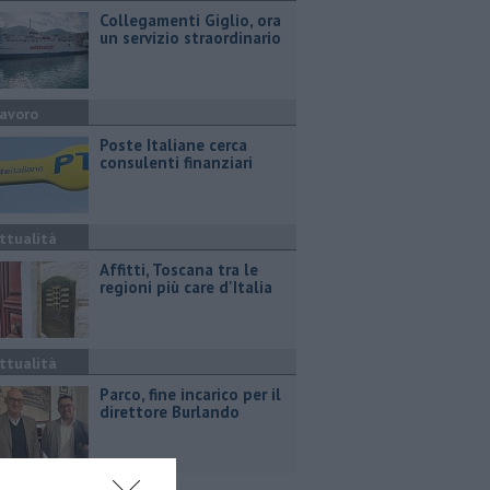
Collegamenti Giglio, ora
un servizio straordinario
avoro
Poste Italiane cerca
consulenti finanziari
ttualità
Affitti, Toscana tra le
regioni più care d'Italia
ttualità
Parco, fine incarico per il
direttore Burlando