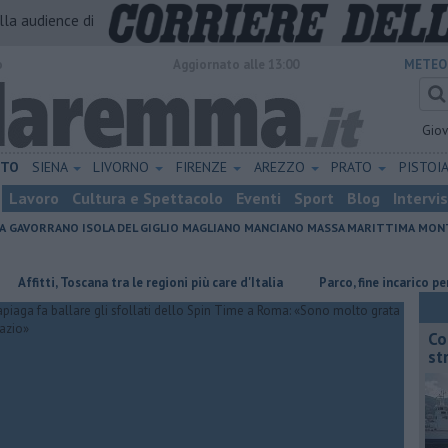
alla audience di
o
Aggiornato alle 13:00
METEO
Gio
ETO
SIENA
LIVORNO
FIRENZE
AREZZO
PRATO
PISTOI
Lavoro
Cultura e Spettacolo
Eventi
Sport
Blog
Intervi
A
GAVORRANO
ISOLA DEL GIGLIO
MAGLIANO
MANCIANO
MASSA MARITTIMA
MONT
ti, Toscana tra le regioni più care d'Italia
Parco, fine incarico per il dir
Co
st