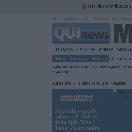
Questo sito contribuisce 
QUI
quotidiano online.
Percorso semplificat
TOSCANA
MAREMMA
AMIATA
GROSS
Home
Cronaca
Politica
Attualità
CAPALBIO
CASTIGLIONE DELLA PESCAIA
FOLLONIC
SCARLINO
izio straordinario
Poste Italiane cerca consulenti finanziari
Tutti i titoli:
Affit
Ditonellapiaga fa
ballare gli sfollati
dello Spin Time a
Roma: «Sono molto