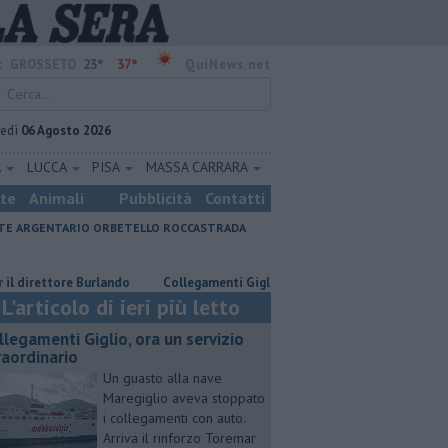
23°
37°
:
GROSSETO
QuiNews.net
vedì
06 Agosto 2026
A
LUCCA
PISA
MASSA CARRARA
ste
Animali
Pubblicità
Contatti
E ARGENTARIO
ORBETELLO
ROCCASTRADA
ettore Burlando
Collegamenti Giglio, ora un servizio straordinario
L'articolo di ieri più letto
llegamenti Giglio, ora un servizio
raordinario
Un guasto alla nave
Maregiglio aveva stoppato
i collegamenti con auto.
Arriva il rinforzo Toremar