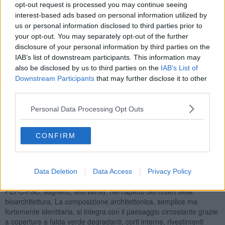
Nei prossimi mesi è previsto un quarto edificio a servizio del
opt-out request is processed you may continue seeing
Comune di Isola del Giglio, per un investimento di circa 400mila
interest-based ads based on personal information utilized by
euro.
us or personal information disclosed to third parties prior to
your opt-out. You may separately opt-out of the further
L’intero complesso è frutto di un progetto architettonico innovativo a
disclosure of your personal information by third parties on the
cura dell’architetto Emanuele Garufi, con il coordinamento del
IAB’s list of downstream participants. This information may
responsabile dell’Ufficio Tecnico del PNAT architetto Giovanni De
also be disclosed by us to third parties on the
IAB’s List of
Luca e sviluppato in condivisione con il Comune dell’Isola del Giglio
Downstream Participants
that may further disclose it to other
e la Soprintendenza di Siena. Il progetto ha ottenuto importanti
third parties.
contributi durante l’iter approvativo, consolidandosi come un
esempio virtuoso di architettura sostenibile e partecipata.
Personal Data Processing Opt Outs
Un progetto nel cuore dell’isola realizzato in un’area strategica
lungo la strada est-ovest tra Cala Spalmatoio e Cala Maestra, il
complesso sorge su un sito precedentemente occupato da edifici
CONFIRM
abbandonati e pericolanti, bonificati e demoliti nell’ambito di un più
ampio piano di recupero ambientale.
Il costo complessivo dell’intervento è di circa
1.173.000 euro
. Le
Data Deletion
Data Access
Privacy Policy
strutture sono costruite con materiali sostenibili (legno certificato
PEFC/FSC, sughero, tetti verdi), nel rispetto dei criteri della
bioarchitettura. La composizione architettonica, semplice ma
fortemente identitaria, si integra con il paesaggio circostante grazie
a coperture a falda verde degradanti, corti interne, rivestimenti