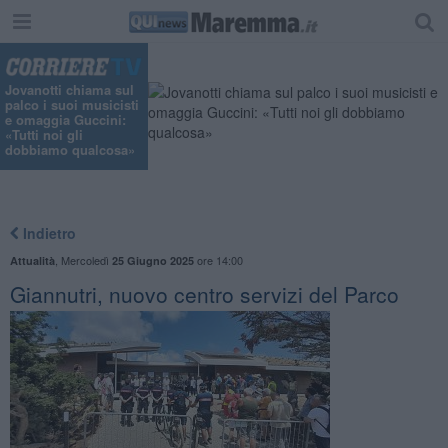
"
Jovanotti chiama sul
palco i suoi musicisti
e omaggia Guccini:
«Tutti noi gli
dobbiamo qualcosa»
Indietro
,
Mercoledì
ore 14:00
Attualità
25 Giugno 2025
Giannutri, nuovo centro servizi del Parco