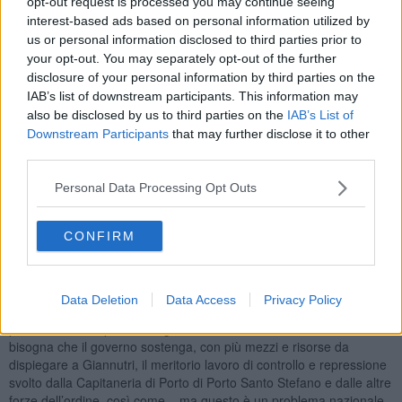
opt-out request is processed you may continue seeing
pressione notevole da parte degli ancoraggi i quali finendo sulla
posidonia nel tempo la distruggono (basta vedere i “buchi”
interest-based ads based on personal information utilized by
formatesi all’interno delle praterie)".
us or personal information disclosed to third parties prior to
your opt-out. You may separately opt-out of the further
disclosure of your personal information by third parties on the
IAB’s list of downstream participants. This information may
also be disclosed by us to third parties on the
IAB’s List of
Downstream Participants
that may further disclose it to other
third parties.
Personal Data Processing Opt Outs
CONFIRM
"E’ evidente - aggiunge l'associazione ambientalista - che, anche in
Data Deletion
Data Access
Privacy Policy
vista del rispetto della Direttiva sulla biodiversità Ue e delle iniziative
per la tutela e rispristino degli ecosistemi sottoscritte dall’Italia,
bisogna che il governo sostenga, con più mezzi e risorse da
dispiegare a Giannutri, il meritorio lavoro di controllo e repressione
svolto dalla Capitaneria di Porto di Porto Santo Stefano e dalle altre
forze dell’ordine, così come – ma questo è un problema nazionale