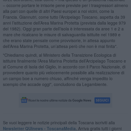
– occorre portare le irrisorie pene previste per i trasgressori almeno
alla pari con quelle di altri Paesi europei a noi vicini, come la
Francia. Giannutri, come tutto l’Arcipelago Toscano, aspetta da 39
anni l’istituzione dell’Area Marina Protetta (prevista dalla legge 979
del 1982). Oggi gran parte dell’isola è interessata da aree 1 e 2 a
mare che ricalcano le misure di salvaguardia istituite nel 1989 e
che erano state pensate come provvisorie, in attesa appunto
dell’Area Marina Protetta, un’attesa però che non è mai finita".
"Chiediamo quindi, al Ministero della Transizione Ecologica di
istituire finalmente l’Area Marina Protetta dell’Arcipelago Toscano e
al Comune di Isola del Giglio, in accordo con il Parco Nazionale, di
provvedere quanto più velocemente possibile alla realizzazione di
un campo boe a numero chiuso, affinché venga impedito lo
scempio che accade oggi", concludono da Legambiente.
Se vuoi leggere le notizie principali della Toscana iscriviti alla
Newsletter QUInews - ToscanaMedia.
Arriva gratis tutti i giorni