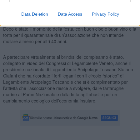
un’associazione che, come ha detto il Direttore di Legambiente
Toscana Federico Gasperini, conta molto e che fa molte cose ed è
diventato uno dei circoli più importanti della regione.
Data Deletion
Data Access
Privacy Policy
Dopo è stato il momento della festa, con buon cibo e buon vino e la
torta per il quarantennale di un’associazione che non intende
mollare almeno per altri 40 anni.
A partecipare virtualmente al brindisi del compleanno è stato,
collegato in video del Congressi di Legambiente Veneto, anche il
presidente nazionale di Legambiente Arcipelago Toscano Stefano
Ciafani che ha ricordato i forti legami con il circolo “storico” di
Legambiente Arcipelago Toscano e che si è complimentato per
l’attività che l’associazione riesce a svolgere, dalle tartarughe
marine al Parco Nazionale e dalla lotta agli abusi e per un
cambiamento ecologico dell’economia insulare.