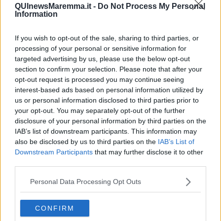
Tiberi per la nascente sezione elbana di Amnesty International,
QUInewsMaremma.it -
Do Not Process My Personal
Information
come si legge in una nota.
Il congresso ha eletto il nuovo direttivo che vede diverse conferme:
If you wish to opt-out of the sale, sharing to third parties, or
Maria Frangioni (presidente), Luca Agujari (vicepresidente),
processing of your personal or sensitive information for
Umberto Mazzantini, Beppe Contin, Isa Tonso e Lisa Ardita, e due
nuove entrate: Laura Napolitano e Ida Goglia.
targeted advertising by us, please use the below opt-out
section to confirm your selection. Please note that after your
opt-out request is processed you may continue seeing
interest-based ads based on personal information utilized by
us or personal information disclosed to third parties prior to
your opt-out. You may separately opt-out of the further
Il congresso ha ringraziato Lucrezia Ferrà e Federica Andreucci –
disclosure of your personal information by third parties on the
che resteranno comunque responsabili di iniziative di settore – per
IAB’s list of downstream participants. This information may
l’ottimo lavoro svolto negli ultimi 4 anni all’interno del Direttivo.
also be disclosed by us to third parties on the
IAB’s List of
Il delegati al congresso regionale di Legambiente che si terrà il 14 e
Downstream Participants
that may further disclose it to other
15 ottobre a Calenzano (FI) sono Maria Frangioni, Umberto
Mazzantini e Usa Tonso.
third parties.
Un direttivo a forte predominanza femminile e che si è assunto il
ruolo di fare da traghettatore verso un prossimo cambiamento nella
Personal Data Processing Opt Outs
direzione del Circolo Isolano del Cigno Verde, visto che la Frangioni
ha confermato che il suo mandato è a tempo – massimo due anni –
CONFIRM
in attesa che maturi una soluzione per sostituirla alla presidenza di