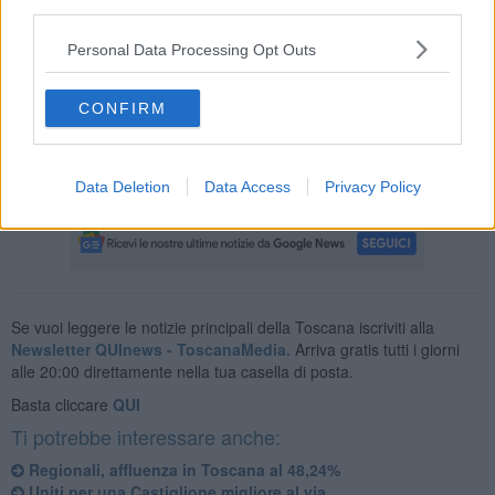
third parties.
Gli aspiranti, per poter avere questa possibilità, dovranno
presentare domanda alla Commissione elettorale comunale,
Personal Data Processing Opt Outs
compilando l’apposito modulo disponibile presso l’Ufficio Elettorale
o scaricabile dal sito istituzionale del
Comune di Castiglione della
CONFIRM
Pescaia.
Data Deletion
Data Access
Privacy Policy
Se vuoi leggere le notizie principali della Toscana iscriviti alla
Newsletter QUInews - ToscanaMedia.
Arriva gratis tutti i giorni
alle 20:00 direttamente nella tua casella di posta.
Basta cliccare
QUI
Ti potrebbe interessare anche:
Regionali, affluenza in Toscana al 48,24%
Uniti per una Castiglione migliore al via