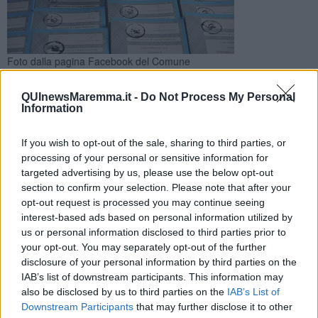
Foto dalla pagina Facebook del Comune
​In occasione della prossime elezioni europee, il Comune di
Castiglione della Pescaia, nella nomina degli scrutatori,
QUInewsMaremma.it -
Do Not Process My Personal
Information
seguirà alcune priorità
If you wish to opt-out of the sale, sharing to third parties, or
processing of your personal or sensitive information for
targeted advertising by us, please use the below opt-out
section to confirm your selection. Please note that after your
CASTIGLIONE DELLA PESCAIA —
In occasione della prossima
opt-out request is processed you may continue seeing
tornata elettorale per il rinnovo del
Parlamento Europeo
che si
interest-based ads based on personal information utilized by
terranno domenica 26 maggio 2019, la
Commissione Elettorale
us or personal information disclosed to third parties prior to
del Comune di Castiglione della Pescaia
ha deciso di dare
your opt-out. You may separately opt-out of the further
priorità nella nomina degli scrutatori, a coloro che siano disoccupati
disclosure of your personal information by third parties on the
o inoccupati, iscritti presso il
Centro territoriale per l’impiego
, o
IAB’s list of downstream participants. This information may
studenti iscritti a scuole di istruzione superiore o università, purché
also be disclosed by us to third parties on the
IAB’s List of
in quella data non lavorino e che siano regolarmente iscritti
Downstream Participants
that may further disclose it to other
nell’
Albo degli scrutatori
almeno da gennaio 2019.