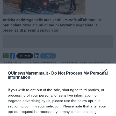
Attività antidroga nelle aree verdi limitrofe all’abitato, in
particolare dove alcuni cittadini avevano segnalato la
presenza di presunti spacciatori
CAPALBIO —
Nel fine settimana, i Carabinieri della compagnia di
Orbetello hanno eseguito un servizio straordinario di controllo del
territorio nel Comune di Capalbio, al fine di incrementare il livello di
QUInewsMaremma.it -
Do Not Process My Personal
Information
sicurezza reale e percepita dalla popolazione, mediante mirati
servizi di controllo della circolazione stradale per guida sotto
l’influenza di alcol e di sostanze stupefacente e/o psicotrope.
If you wish to opt-out of the sale, sharing to third parties, or
processing of your personal or sensitive information for
Un totale di 5 pattuglie ha permesso l’esecuzione di posti di
targeted advertising by us, please use the below opt-out
controllo rinforzati, effettuati nell’arco serale nei centri abitati di
section to confirm your selection. Please note that after your
Capalbio e delle frazioni di Borgo Carige e Capalbio Scalo.
opt-out request is processed you may continue seeing